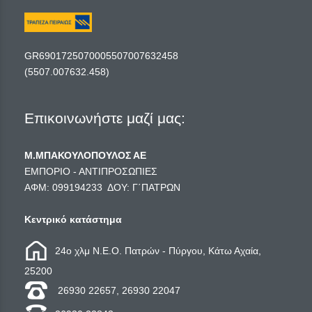
GR6901725070005507007632458
(5507.007632.458)
Επικοινωνήστε μαζί μας:
Μ.ΜΠΑΚΟΥΛΟΠΟΥΛΟΣ ΑΕ
ΕΜΠΟΡΙΟ - ΑΝΤΙΠΡΟΣΩΠΙΕΣ
ΑΦΜ: 099194233 ΔΟΥ: Γ΄ΠΑΤΡΩΝ
Κεντρικό κατάστημα
24ο χλμ Ν.Ε.Ο. Πατρών - Πύργου, Κάτω Αχαία,
25200
26930 22657, 26930 22047