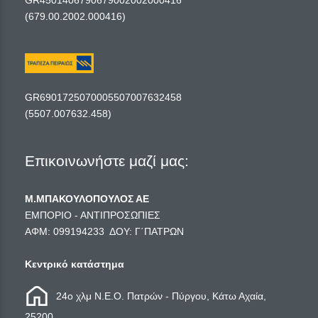
GR4501406790679002002000416
(679.00.2002.000416)
GR6901725070005507007632458
(5507.007632.458)
Επικοινωνήστε μαζί μας:
Μ.ΜΠΑΚΟΥΛΟΠΟΥΛΟΣ ΑΕ
ΕΜΠΟΡΙΟ - ΑΝΤΙΠΡΟΣΩΠΙΕΣ
ΑΦΜ: 099194233 ΔΟΥ: Γ΄ΠΑΤΡΩΝ
Κεντρικό κατάστημα
24ο χλμ Ν.Ε.Ο. Πατρών - Πύργου, Κάτω Αχαία,
25200