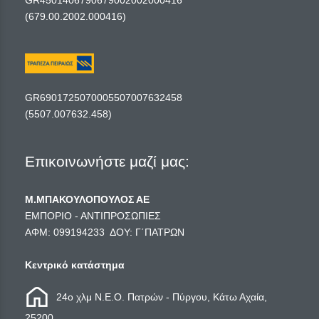
GR4501406790679002002000416
(679.00.2002.000416)
GR6901725070005507007632458
(5507.007632.458)
Επικοινωνήστε μαζί μας:
Μ.ΜΠΑΚΟΥΛΟΠΟΥΛΟΣ ΑΕ
ΕΜΠΟΡΙΟ - ΑΝΤΙΠΡΟΣΩΠΙΕΣ
ΑΦΜ: 099194233 ΔΟΥ: Γ΄ΠΑΤΡΩΝ
Κεντρικό κατάστημα
24ο χλμ Ν.Ε.Ο. Πατρών - Πύργου, Κάτω Αχαία,
25200