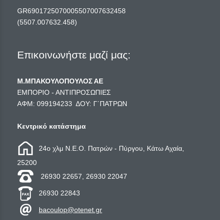
GR6901725070005507007632458
(5507.007632.458)
Επικοινωνήστε μαζί μας:
Μ.ΜΠΑΚΟΥΛΟΠΟΥΛΟΣ ΑΕ
ΕΜΠΟΡΙΟ - ΑΝΤΙΠΡΟΣΩΠΙΕΣ
ΑΦΜ: 099194233 ΔΟΥ: Γ΄ΠΑΤΡΩΝ
Κεντρικό κατάστημα
24ο χλμ Ν.Ε.Ο. Πατρών - Πύργου, Κάτω Αχαία,
25200
26930 22657, 26930 22047
26930 22843
bacoulop@otenet.gr