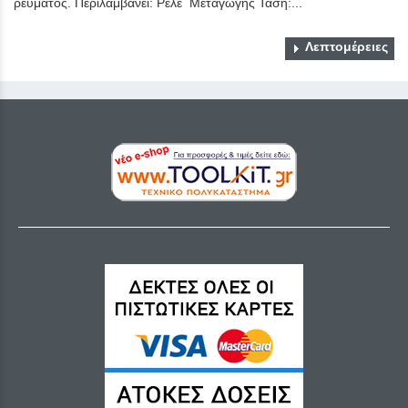
ρεύματος. Περιλαμβάνει: Ρελέ Μεταγωγής Τάση:...
Λεπτομέρειες