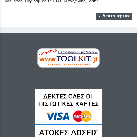
ρεύματος. Περιλαμβάνει: Ρελέ Μεταγωγής Τάση:...
Λεπτομέρειες