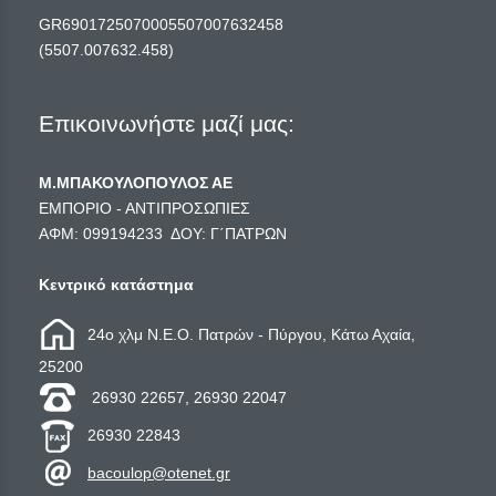
GR6901725070005507007632458
(5507.007632.458)
Επικοινωνήστε μαζί μας:
Μ.ΜΠΑΚΟΥΛΟΠΟΥΛΟΣ ΑΕ
ΕΜΠΟΡΙΟ - ΑΝΤΙΠΡΟΣΩΠΙΕΣ
ΑΦΜ: 099194233 ΔΟΥ: Γ΄ΠΑΤΡΩΝ
Κεντρικό κατάστημα
24ο χλμ Ν.Ε.Ο. Πατρών - Πύργου, Κάτω Αχαία,
25200
26930 22657, 26930 22047
26930 22843
bacoulop@otenet.gr