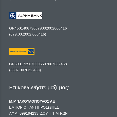
GR4501406790679002002000416
(679.00.2002.000416)
GR6901725070005507007632458
(5507.007632.458)
Επικοινωνήστε μαζί μας:
Μ.ΜΠΑΚΟΥΛΟΠΟΥΛΟΣ ΑΕ
ΕΜΠΟΡΙΟ - ΑΝΤΙΠΡΟΣΩΠΙΕΣ
ΑΦΜ: 099194233 ΔΟΥ: Γ΄ΠΑΤΡΩΝ