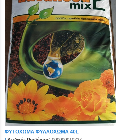
ΦΥΤΟΧΩΜΑ ΦΥΛΛΟΧΩΜΑ 40L
Κωδικός Προϊόντος:
000000010227