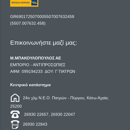
GR6901725070005507007632458
(5507.007632.458)
Επικοινωνήστε μαζί μας:
Μ.ΜΠΑΚΟΥΛΟΠΟΥΛΟΣ ΑΕ
ΕΜΠΟΡΙΟ - ΑΝΤΙΠΡΟΣΩΠΙΕΣ
ΑΦΜ: 099194233 ΔΟΥ: Γ΄ΠΑΤΡΩΝ
Κεντρικό κατάστημα
24ο χλμ Ν.Ε.Ο. Πατρών - Πύργου, Κάτω Αχαία,
25200
26930 22657, 26930 22047
26930 22843