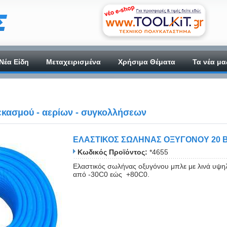
Νέα Είδη
Μεταχειρισμένα
Χρήσιμα Θέματα
Τα νέα μα
κασμού - αερίων - συγκολλήσεων
ΕΛΑΣΤΙΚΟΣ ΣΩΛΗΝΑΣ ΟΞΥΓΟΝΟΥ 20 
Κωδικός Προϊόντος:
*4655
Ελαστικός σωλήνας οξυγόνου μπλε με λινά υψηλή
από -30C0 εώς +80C0.