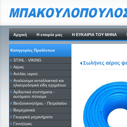
Αρχική
H εταιρία μας
Η ΕΥΚΑΙΡΙΑ ΤΟΥ ΜΗΝΑ
Κατηγορίες Προϊόντων
STIHL - VIKING
Σωλήνες αέρος ψε
Αέρας
Αντλίες νερού
Αναλώσιμα ανταλλακτικά και
ηλεκτρολογικά είδη οχημάτων
Αρδευτικά συστήματα -
αυτόματο πότισμα
Βενζινοκινητήρες - Πετρελαίου
Βιομηχανικά
Γεωργικά μηχανήματα
Γεννήτριες