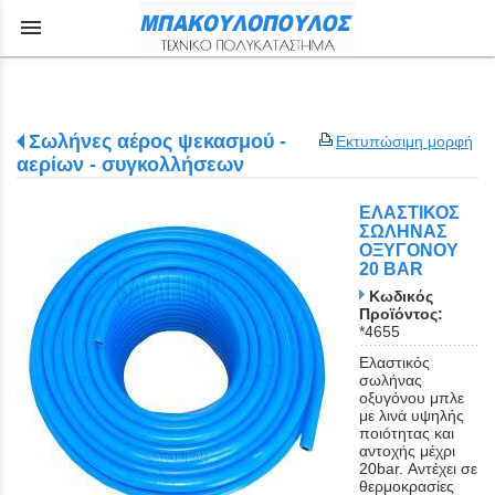
menu
Σωλήνες αέρος ψεκασμού -
Εκτυπώσιμη μορφή
αερίων - συγκολλήσεων
ΕΛΑΣΤΙΚΟΣ
ΣΩΛΗΝΑΣ
ΟΞΥΓΟΝΟΥ
20 BAR
Κωδικός
Προϊόντος:
*4655
Ελαστικός
σωλήνας
οξυγόνου μπλε
με λινά υψηλής
ποιότητας και
αντοχής μέχρι
20bar. Αντέχει σε
θερμοκρασίες