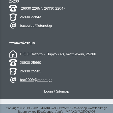
25200
26930 22657, 26930 22047
26930 22843
bacoulop@otenet.gr
Υποκατάστημα
Π.Ε.Ο Πατρών - Πύργου 48, Κάτω Αχαία, 25200
26930 25660
26930 25501
bac2009@otenet.gr
Login
/
Sitemap
Copyright © 2013 - 2026 ΜΠΑΚΟΥΛΟΠΟΥΛΟΣ: Νέο e-shop www.toolkit.gr,
Βιομηχανικός Εξοπλισμός - Αχαϊα - ΜΠΑΚΟΥΛΟΠΟΥΛΟΣ