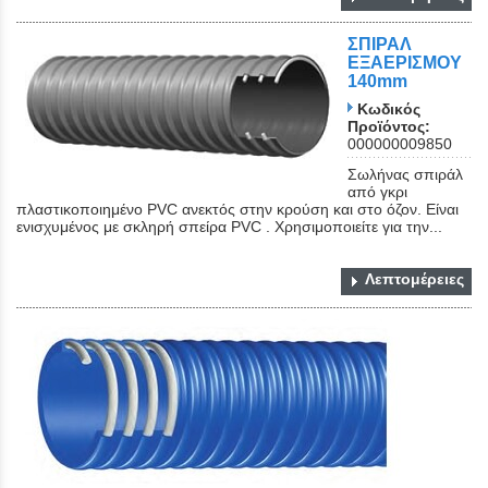
ΣΠΙΡΑΛ
ΕΞΑΕΡΙΣΜΟΥ
140mm
Κωδικός
Προϊόντος:
000000009850
Σωλήνας σπιράλ
από γκρι
πλαστικοποιημένο PVC ανεκτός στην κρούση και στο όζον. Είναι
ενισχυμένος με σκληρή σπείρα PVC . Χρησιμοποιείτε για την...
Λεπτομέρειες