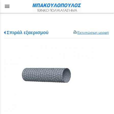
menu
Σπιράλ εξαερισμού
Εκτυπώσιμη μορφή