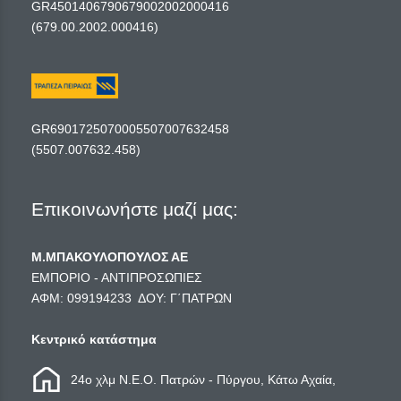
GR4501406790679002002000416
(679.00.2002.000416)
GR6901725070005507007632458
(5507.007632.458)
Επικοινωνήστε μαζί μας:
Μ.ΜΠΑΚΟΥΛΟΠΟΥΛΟΣ ΑΕ
ΕΜΠΟΡΙΟ - ΑΝΤΙΠΡΟΣΩΠΙΕΣ
ΑΦΜ: 099194233 ΔΟΥ: Γ΄ΠΑΤΡΩΝ
Κεντρικό κατάστημα
24ο χλμ Ν.Ε.Ο. Πατρών - Πύργου, Κάτω Αχαία,