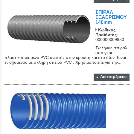
ΣΠΙΡΑΛ
ΕΞΑΕΡΙΣΜΟΥ
140mm
Κωδικός
Προϊόντος:
000000009850
Σωλήνας σπιράλ
από γκρι
πλαστικοποιημένο PVC ανεκτός στην κρούση και στο όζον. Είναι
ενισχυμένος με σκληρή σπείρα PVC . Χρησιμοποιείτε για την...
Λεπτομέρειες