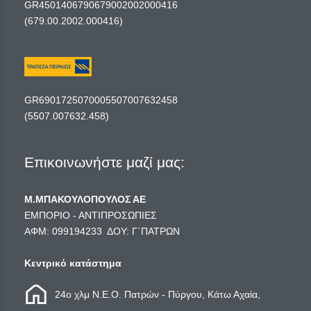
GR4501406790679002002000416
(679.00.2002.000416)
GR6901725070005507007632458
(5507.007632.458)
Επικοινωνήστε μαζί μας:
Μ.ΜΠΑΚΟΥΛΟΠΟΥΛΟΣ ΑΕ
ΕΜΠΟΡΙΟ - ΑΝΤΙΠΡΟΣΩΠΙΕΣ
ΑΦΜ: 099194233 ΔΟΥ: Γ΄ΠΑΤΡΩΝ
Κεντρικό κατάστημα
24ο χλμ Ν.Ε.Ο. Πατρών - Πύργου, Κάτω Αχαία,