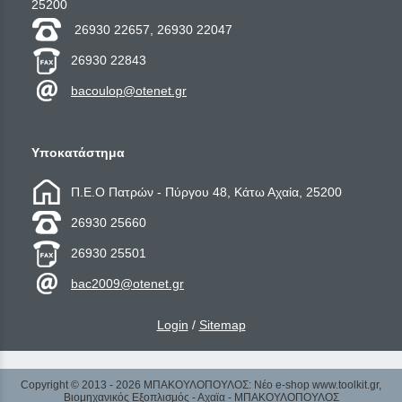
25200
26930 22657, 26930 22047
26930 22843
bacoulop@otenet.gr
Υποκατάστημα
Π.Ε.Ο Πατρών - Πύργου 48, Κάτω Αχαία, 25200
26930 25660
26930 25501
bac2009@otenet.gr
Login
/
Sitemap
Copyright © 2013 - 2026 ΜΠΑΚΟΥΛΟΠΟΥΛΟΣ: Νέο e-shop www.toolkit.gr,
Βιομηχανικός Εξοπλισμός - Αχαϊα - ΜΠΑΚΟΥΛΟΠΟΥΛΟΣ