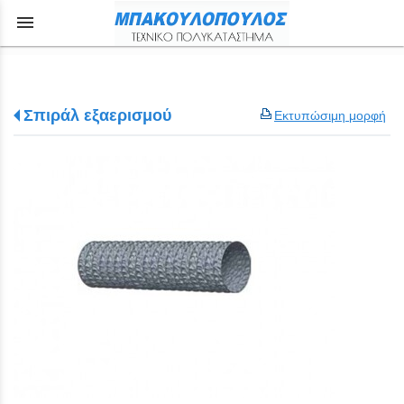
menu
Σπιράλ εξαερισμού
Εκτυπώσιμη μορφή