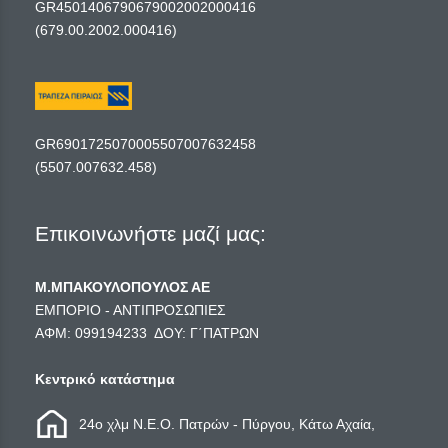
GR4501406790679002002000416
(679.00.2002.000416)
GR6901725070005507007632458
(5507.007632.458)
Επικοινωνήστε μαζί μας:
Μ.ΜΠΑΚΟΥΛΟΠΟΥΛΟΣ ΑΕ
ΕΜΠΟΡΙΟ - ΑΝΤΙΠΡΟΣΩΠΙΕΣ
ΑΦΜ: 099194233 ΔΟΥ: Γ΄ΠΑΤΡΩΝ
Κεντρικό κατάστημα
24ο χλμ Ν.Ε.Ο. Πατρών - Πύργου, Κάτω Αχαία,