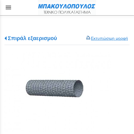
menu
Σπιράλ εξαερισμού
Εκτυπώσιμη μορφή