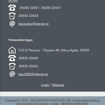
25200
26930 22657, 26930 22047
26930 22843
bacoulop@otenet.gr
Υποκατάστημα
Π.Ε.Ο Πατρών - Πύργου 48, Κάτω Αχαία, 25200
26930 25660
26930 25501
bac2009@otenet.gr
Login
/
Sitemap
Copyright © 2013 - 2026 ΜΠΑΚΟΥΛΟΠΟΥΛΟΣ: Νέο e-shop www.toolkit.gr,
Βιομηχανικός Εξοπλισμός - Αχαϊα - ΜΠΑΚΟΥΛΟΠΟΥΛΟΣ