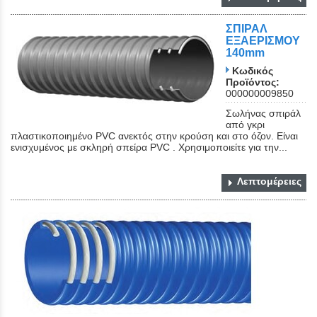
ΣΠΙΡΑΛ
ΕΞΑΕΡΙΣΜΟΥ
140mm
Κωδικός
Προϊόντος:
000000009850
Σωλήνας σπιράλ
από γκρι
πλαστικοποιημένο PVC ανεκτός στην κρούση και στο όζον. Είναι
ενισχυμένος με σκληρή σπείρα PVC . Χρησιμοποιείτε για την...
Λεπτομέρειες