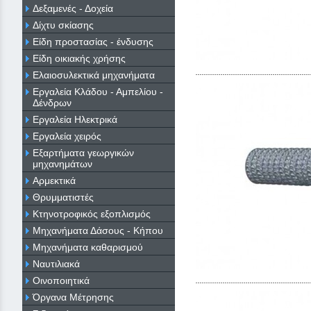
Δεξαμενές - Δοχεία
Δίχτυ σκίασης
Είδη προστασίας - ένδυσης
Είδη οικιακής χρήσης
Ελαιοσυλεκτικά μηχανήματα
Εργαλεία Κλάδου - Αμπελίου -
Δένδρων
Εργαλεία Ηλεκτρικά
Εργαλεία χειρός
Εξαρτήματα γεωργικών
μηχανημάτων
Αρμεκτικά
Θρυμματιστές
Κτηνοτροφικός εξοπλισμός
Μηχανήματα Δάσους - Κήπου
Μηχανήματα καθαρισμού
Ναυτιλιακά
Οινοποιητικά
Όργανα Μέτρησης