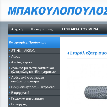
Αρχική
H εταιρία μας
Η ΕΥΚΑΙΡΙΑ ΤΟΥ ΜΗΝΑ
Κατηγορίες Προϊόντων
STIHL - VIKING
Σπιράλ εξαερισμο
Αέρας
Αντλίες νερού
Αναλώσιμα ανταλλακτικά και
ηλεκτρολογικά είδη οχημάτων
Αρδευτικά συστήματα -
αυτόματο πότισμα
Βενζινοκινητήρες - Πετρελαίου
Βιομηχανικά
Γεωργικά μηχανήματα
Γεννήτριες