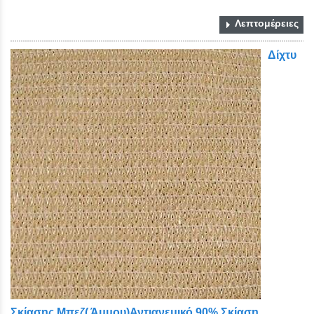
Λεπτομέρειες
Δίχτυ
Σκίασης Μπεζ( Άμμου)Αντιανεμικό 90% Σκίαση