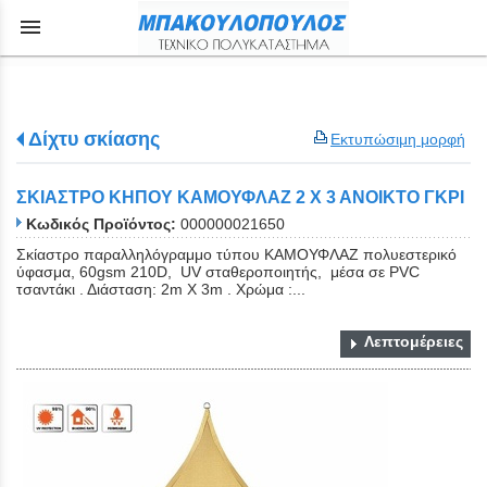
menu
Δίχτυ σκίασης
Εκτυπώσιμη μορφή
ΣΚΙΑΣΤΡΟ ΚΗΠΟΥ ΚΑΜΟΥΦΛΑΖ 2 Χ 3 ΑΝΟΙΚΤΟ ΓΚΡΙ
Κωδικός Προϊόντος:
000000021650
Σκίαστρο παραλληλόγραμμο τύπου ΚΑΜΟΥΦΛΑΖ πολυεστερικό
ύφασμα, 60gsm 210D, UV σταθεροποιητής, μέσα σε PVC
τσαντάκι . Διάσταση: 2m Χ 3m . Χρώμα :...
Λεπτομέρειες