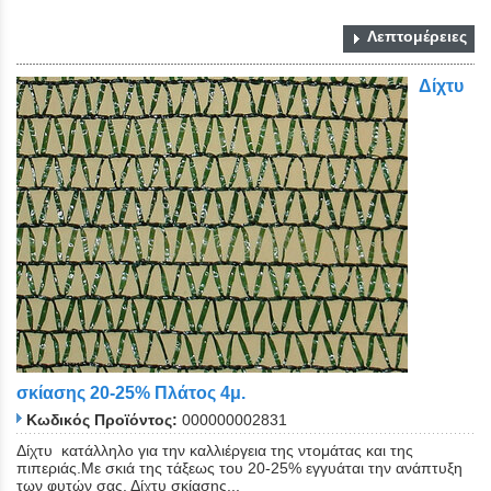
Λεπτομέρειες
Δίχτυ
σκίασης 20-25% Πλάτος 4μ.
Κωδικός Προϊόντος:
000000002831
Δίχτυ κατάλληλο για την καλλιέργεια της ντομάτας και της
πιπεριάς.Με σκιά της τάξεως του 20-25% εγγυάται την ανάπτυξη
των φυτών σας. Δίχτυ σκίασης...