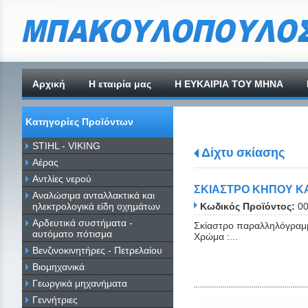
Αρχική
H εταιρία μας
Η ΕΥΚΑΙΡΙΑ ΤΟΥ ΜΗΝΑ
Κατηγορίες Προϊόντων
STIHL - VIKING
Δίχτυ σκίασης
Αέρας
Αντλίες νερού
ΣΚΙΑΣΤΡΟ ΚΗΠΟΥ ΚΑ
Αναλώσιμα ανταλλακτικά και
ηλεκτρολογικά είδη οχημάτων
Κωδικός Προϊόντος:
0
Αρδευτικά συστήματα -
Σκίαστρο παραλληλόγραμ
αυτόματο πότισμα
Χρώμα :...
Βενζινοκινητήρες - Πετρελαίου
Βιομηχανικά
Γεωργικά μηχανήματα
Γεννήτριες