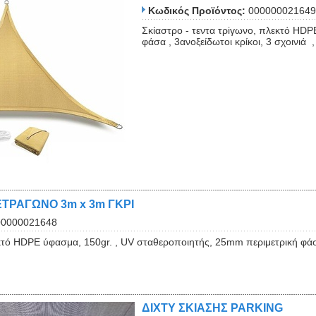
Κωδικός Προϊόντος:
000000021649
Σκίαστρο - τεντα τρiγωνο, πλεκτό HDP
φάσα , 3ανοξείδωτοι κρίκοι, 3 σχοινιά ,
ΤΡΑΓΩΝΟ 3m x 3m ΓΚΡΙ
00000021648
τό HDPE ύφασμα, 150gr. , UV σταθεροποιητής, 25mm περιμετρική φάσα , 
ΔΙΧΤΥ ΣΚΙΑΣΗΣ PARKING