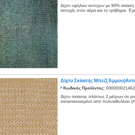
Δίχτυ υψηλών αντοχών με 90% σκίαση γ
αντοχές στον αέρα και το τράβιγμα. Έχε
Δίχτυ Σκίασης Μπεζ( Άμμου)Αντ
Κωδικός Προϊόντος:
000000021462
Δίχτυ σκίασης πλάτους 2 μέτρων σε ρ
κατασκευασμένο από πολυαιθυλένιο (HD