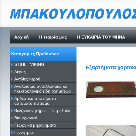
Αρχική
H εταιρία μας
Η ΕΥΚΑΙΡΙΑ ΤΟΥ ΜΗΝΑ
Κατηγορίες Προϊόντων
STIHL - VIKING
Εξαρτήματα χορτοκ
Αέρας
Αντλίες νερού
Αναλώσιμα ανταλλακτικά και
ηλεκτρολογικά είδη οχημάτων
Αρδευτικά συστήματα -
αυτόματο πότισμα
Βενζινοκινητήρες - Πετρελαίου
Βιομηχανικά
Γεωργικά μηχανήματα
Γεννήτριες