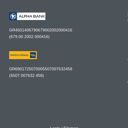
GR4501406790679002002000416
(679.00.2002.000416)
GR6901725070005507007632458
(5507.007632.458)
Login
/
Sitemap