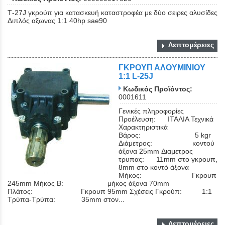
Τ-27J γκρούπ για κατασκευή καταστροφέα με δύο σειρες αλυσίδες
Διπλός αξωνας 1:1 40hp sae90
Λεπτομέρειες
ΓΚΡΟΥΠ ΑΛΟΥΜΙΝΙΟΥ
1:1 L-25J
Κωδικός Προϊόντος:
0001611
Γενικές πληροφορίες
Προέλευση: ΙΤΑΛΙΑ Τεχνικά
Χαρακτηριστικά
Βάρος: 5 kgr
Διάμετρος: κοντού
άξονα 25mm Διαμετρος
τρυπας: 11mm στο γκρουπ,
8mm στο κοντό άξονα
Μήκος: Γκρουπ
245mm Μήκος Β: μήκος άξονα 70mm
Πλάτος: Γκρουπ 95mm Σχέσεις Γκρούπ: 1:1
Τρύπα-Τρύπα: 35mm στον...
Λεπτομέρειες