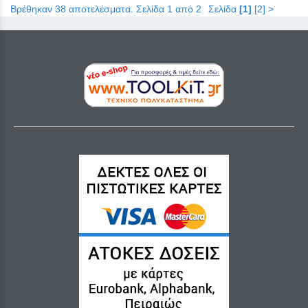
Βρέθηκαν 38 αποτελέσματα. Σελίδα 1 από 2
Σελίδα
[1]
[2]
>