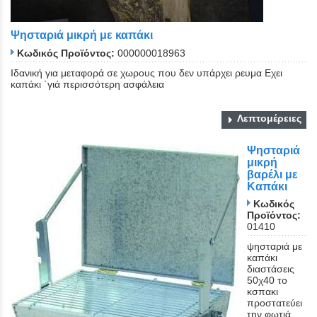
Ψησταριά μικρή με καπάκι
Κωδικός Προϊόντος:
000000018963
Ιδανική για μεταφορά σε χωρους που δεν υπάρχει ρευμα Εχει
καπάκι ΄γιά περισσότερη ασφάλεια
Λεπτομέρειες
Ψησταριά
μικρή
βαρέλι με
Καπάκι
Κωδικός
Προϊόντος:
01410
ψησταριά με
καπάκι
διαστάσεις
50χ40 το
κσπακι
προστατεύει
την φωτιά