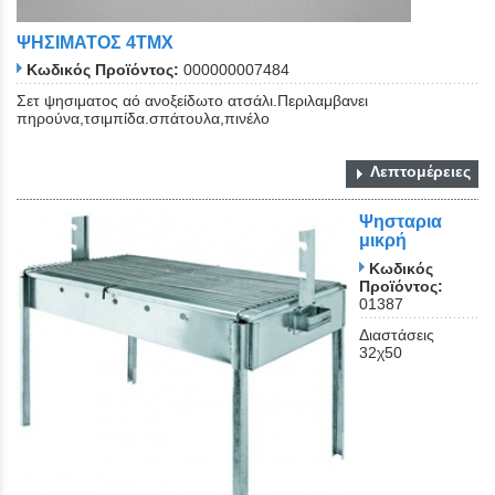
ΨΗΣΙΜΑΤΟΣ 4ΤΜΧ
Κωδικός Προϊόντος:
000000007484
Σετ ψησιματος αό ανοξείδωτο ατσάλι.Περιλαμβανει
πηρούνα,τσιμπίδα.σπάτουλα,πινέλο
Λεπτομέρειες
Close
Ψησταρια
μικρή
Κωδικός
Προϊόντος:
01387
Διαστάσεις
32χ50