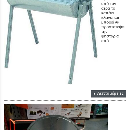
από τον
αέρα το
καπάκι
κλεινει και
μπορεί να
προστατεψει
την
ψησταρια
από...
Λεπτομέρειες