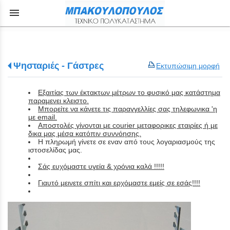
menu
Ψησταριές - Γάστρες
Εκτυπώσιμη μορφή
Εξαιτίας των έκτακτων μέτρων το φυσικό μας κατάστημα
παραμενει κλειστο.
Μπορείτε να κάνετε τις παραγγελλίες σας τηλεφωνικα 'η
με email.
Aποστολές γίνονται με courier μεταφορικες εταιρίες ή με
δικα μας μέσα κατόπιν συννόησης.
Η πληρωμή γίνετε σε εναν από τους λογαριασμούς της
ιστοσελίδας μας.
Σάς ευχόμαστε υγεία & χρόνια καλά !!!!!
Γιαυτό μεινετε σπίτι και ερχόμαστε εμείς σε εσάς!!!!