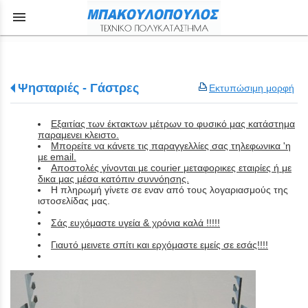
menu
Ψησταριές - Γάστρες
Εκτυπώσιμη μορφή
Εξαιτίας των έκτακτων μέτρων το φυσικό μας κατάστημα
παραμενει κλειστο.
Μπορείτε να κάνετε τις παραγγελλίες σας τηλεφωνικα 'η
με email.
Aποστολές γίνονται με courier μεταφορικες εταιρίες ή με
δικα μας μέσα κατόπιν συννόησης.
Η πληρωμή γίνετε σε εναν από τους λογαριασμούς της
ιστοσελίδας μας.
Σάς ευχόμαστε υγεία & χρόνια καλά !!!!!
Γιαυτό μεινετε σπίτι και ερχόμαστε εμείς σε εσάς!!!!