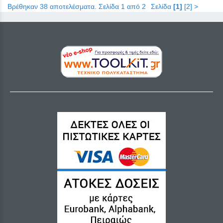
Βρέθηκαν 38 αποτελέσματα. Σελίδα 1 από 2
Σελίδα
[1]
[2]
>