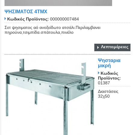
ΨΗΣΙΜΑΤΟΣ 4ΤΜΧ
Κωδικός Προϊόντος:
000000007484
Σετ ψησιματος αό ανοξείδωτο ατσάλι.Περιλαμβανει
πηρούνα,τσιμπίδα.σπάτουλα,πινέλο
Λεπτομέρειες
Close
Ψησταρια
μικρή
Κωδικός
Προϊόντος:
01387
Διαστάσεις
32χ50