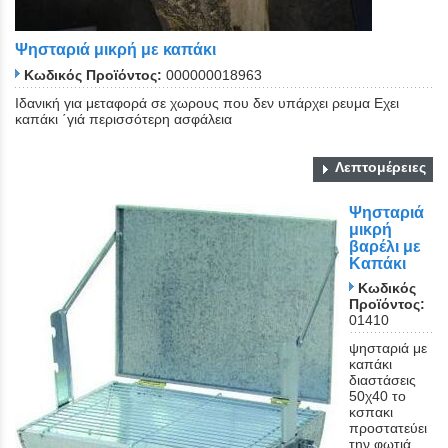
Ψησταριά μικρή με καπάκι
Κωδικός Προϊόντος:
000000018963
Ιδανική για μεταφορά σε χωρους που δεν υπάρχει ρευμα Εχει
καπάκι ΄γιά περισσότερη ασφάλεια
Λεπτομέρειες
Ψησταριά
μικρή
βαρέλι με
Καπάκι
Κωδικός
Προϊόντος:
01410
ψησταριά με
καπάκι
διαστάσεις
50χ40 το
κσπακι
προστατεύει
την φωτιά