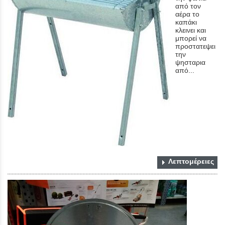
από τον
αέρα το
καπάκι
κλεινει και
μπορεί να
προστατεψει
την
ψησταρια
από...
Λεπτομέρειες