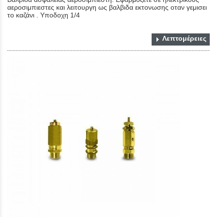
αεροσιμπιεστες και λειτουργη ως βαλβιδα εκτονωσης οταν γεμισει
το καζάνι . Υποδοχη 1/4
Λεπτομέρειες