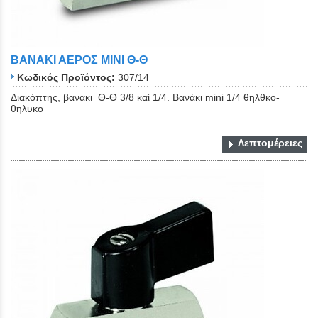
ΒΑΝΑΚΙ ΑΕΡΟΣ ΜΙΝΙ Θ-Θ
Κωδικός Προϊόντος:
307/14
Διακόπτης, βανακι Θ-Θ 3/8 καί 1/4. Βανάκι mini 1/4 θηλθκο-
θηλυκο
Λεπτομέρειες