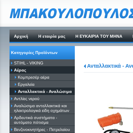
Αρχική
H εταιρία μας
Η ΕΥΚΑΙΡΙΑ ΤΟΥ ΜΗΝΑ
Κατηγορίες Προϊόντων
STIHL - VIKING
Ανταλλακτικά - Α
Αέρας
Κομπρεσέρ αέρα
Εργαλεία
Ανταλλακτικά - Αναλώσιμα
Αντλίες νερού
Αναλώσιμα ανταλλακτικά και
ηλεκτρολογικά είδη οχημάτων
Αρδευτικά συστήματα -
αυτόματο πότισμα
Βενζινοκινητήρες - Πετρελαίου