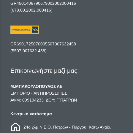
GR4501406790679002002000416
(679.00.2002.000416)
GR6901725070005507007632458
(5507.007632.458)
Επικοινωνήστε μαζί μας:
Μ.ΜΠΑΚΟΥΛΟΠΟΥΛΟΣ ΑΕ
ΕΜΠΟΡΙΟ - ΑΝΤΙΠΡΟΣΩΠΙΕΣ
ΑΦΜ: 099194233 ΔΟΥ: Γ΄ΠΑΤΡΩΝ
Κεντρικό κατάστημα
24ο χλμ Ν.Ε.Ο. Πατρών - Πύργου, Κάτω Αχαία,