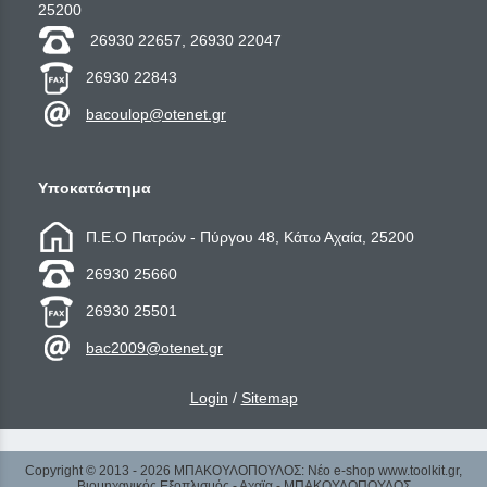
25200
26930 22657, 26930 22047
26930 22843
bacoulop@otenet.gr
Υποκατάστημα
Π.Ε.Ο Πατρών - Πύργου 48, Κάτω Αχαία, 25200
26930 25660
26930 25501
bac2009@otenet.gr
Login
/
Sitemap
Copyright © 2013 - 2026 ΜΠΑΚΟΥΛΟΠΟΥΛΟΣ: Νέο e-shop www.toolkit.gr,
Βιομηχανικός Εξοπλισμός - Αχαϊα - ΜΠΑΚΟΥΛΟΠΟΥΛΟΣ