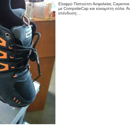
Ελαφρύ Παπούτσι Ασφαλείας Cayenne.
με CompsiteCap και εύκαμπτη σόλα. Ά
επένδυση:...
Close