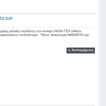
FTG S1P
χυμένη μαλακή επένδυση στο κολάρο HIGH-TEX ένθετα.
υψελοειδούς πολυάστερα Πάτοι: Καινοτομία WINDRY® για
Λεπτομέρειες