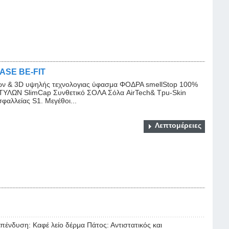
BASE BE-FIT
& 3D υψηλής τεχνολογιας ύφασμα ΦΟΔΡΑ smellStop 100%
ΥΛΩΝ SlimCap Συνθετικό ΣΟΛΑ Σόλα AirTech& Tpu-Skin
φαλλείας S1. Mεγέθοι...
Λεπτομέρειες
ένδυση: Καφέ λείο δέρμα Πάτος: Αντιστατικός και