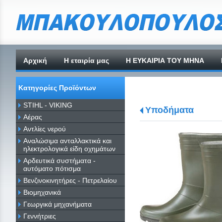
Αρχική
H εταιρία μας
Η ΕΥΚΑΙΡΙΑ ΤΟΥ ΜΗΝΑ
Κατηγορίες Προϊόντων
STIHL - VIKING
Υποδήματα
Αέρας
Αντλίες νερού
Αναλώσιμα ανταλλακτικά και
ηλεκτρολογικά είδη οχημάτων
Αρδευτικά συστήματα -
αυτόματο πότισμα
Βενζινοκινητήρες - Πετρελαίου
Βιομηχανικά
Γεωργικά μηχανήματα
Γεννήτριες