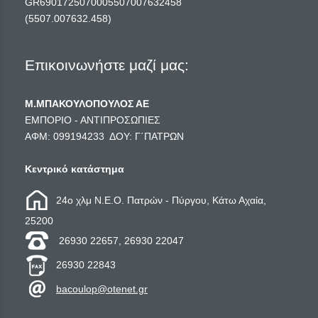
GR6901725070005507007632458
(5507.007632.458)
Επικοινωνήστε μαζί μας:
Μ.ΜΠΑΚΟΥΛΟΠΟΥΛΟΣ ΑΕ
ΕΜΠΟΡΙΟ - ΑΝΤΙΠΡΟΣΩΠΙΕΣ
ΑΦΜ: 099194233 ΔΟΥ: Γ΄ΠΑΤΡΩΝ
Κεντρικό κατάστημα
24ο χλμ Ν.Ε.Ο. Πατρών - Πύργου, Κάτω Αχαία,
25200
26930 22657, 26930 22047
26930 22843
bacoulop@otenet.gr