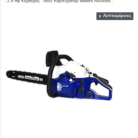
: 2.4 Hp Κυβισμός : 46cc Καρπυρατέρ Walbro Αλυσίδα...
Λεπτομέρειες