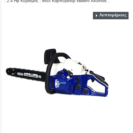
: 2.4 Hp Κυβισμός : 46cc Καρπυρατέρ Walbro Αλυσίδα...
Λεπτομέρειες