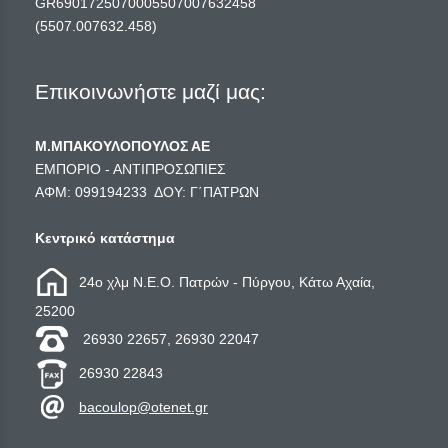
GR6901725070005507007632458
(5507.007632.458)
Επικοινωνήστε μαζί μας:
Μ.ΜΠΑΚΟΥΛΟΠΟΥΛΟΣ ΑΕ
ΕΜΠΟΡΙΟ - ΑΝΤΙΠΡΟΣΩΠΙΕΣ
ΑΦΜ: 099194233 ΔΟΥ: Γ΄ΠΑΤΡΩΝ
Κεντρικό κατάστημα
24ο χλμ Ν.Ε.Ο. Πατρών - Πύργου, Κάτω Αχαία,
25200
26930 22657, 26930 22047
26930 22843
bacoulop@otenet.gr