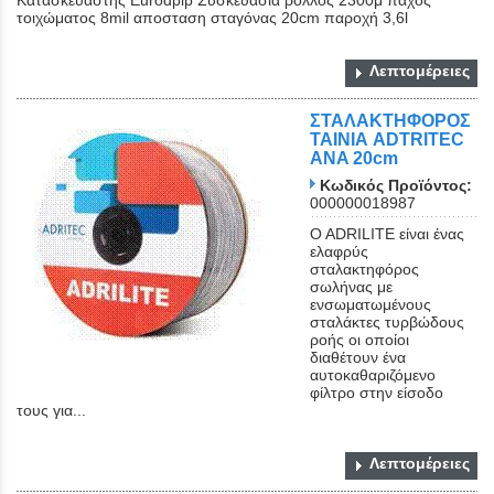
Κατασκευαστης Eurodpip Συσκευασία ρολλός 2300μ πάχος
τοιχώματος 8mil αποσταση σταγόνας 20cm παροχή 3,6l
Λεπτομέρειες
ΣΤΑΛΑΚΤΗΦΟΡΟΣ
ΤΑΙΝΙΑ ADTRITEC
ANA 20cm
Κωδικός Προϊόντος:
000000018987
O ADRILITE είναι ένας
ελαφρύς
σταλακτηφόρος
σωλήνας με
ενσωματωμένους
σταλάκτες τυρβώδους
ροής οι οποίοι
διαθέτουν ένα
αυτοκαθαριζόμενο
φίλτρο στην είσοδο
τους για...
Λεπτομέρειες