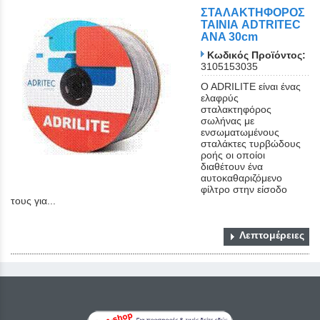
ΣΤΑΛΑΚΤΗΦΟΡΟΣ
Close
ΤΑΙΝΙΑ ADTRITEC
ANA 30cm
Κωδικός Προϊόντος:
3105153035
O ADRILITE είναι ένας
ελαφρύς
σταλακτηφόρος
σωλήνας με
ενσωματωμένους
σταλάκτες τυρβώδους
ροής οι οποίοι
διαθέτουν ένα
αυτοκαθαριζόμενο
φίλτρο στην είσοδο
τους για...
Λεπτομέρειες