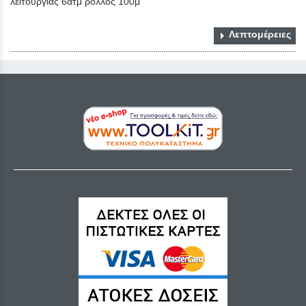
λειτουργίας 6ατμ ρολλός 100μ
Λεπτομέρειες