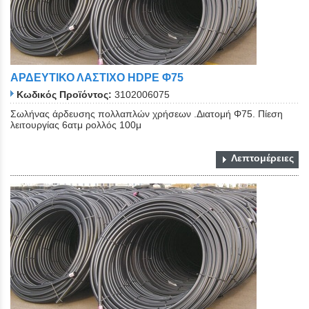
ΑΡΔΕΥΤΙΚΟ ΛΑΣΤΙΧΟ ΗDPE Φ75
Κωδικός Προϊόντος:
3102006075
Σωλήνας άρδευσης πολλαπλών χρήσεων .Διατομή Φ75. Πίεση
λειτουργίας 6ατμ ρολλός 100μ
Λεπτομέρειες
Close