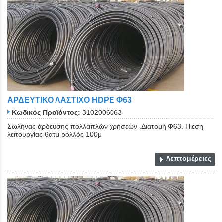
ΑΡΔΕΥΤΙΚΟ ΛΑΣΤΙΧΟ ΗDPE Φ63
Κωδικός Προϊόντος:
3102006063
Σωλήνας άρδευσης πολλαπλών χρήσεων .Διατομή Φ63. Πίεση
λειτουργίας 6ατμ ρολλός 100μ
Λεπτομέρειες