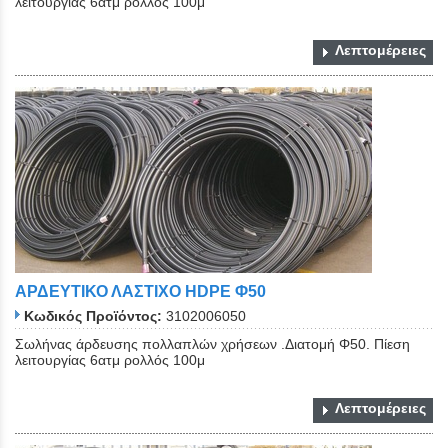
λειτουργίας 6ατμ ρολλός 100μ
Λεπτομέρειες
ΑΡΔΕΥΤΙΚΟ ΛΑΣΤΙΧΟ ΗDPE Φ50
Κωδικός Προϊόντος:
3102006050
Σωλήνας άρδευσης πολλαπλών χρήσεων .Διατομή Φ50. Πίεση
λειτουργίας 6ατμ ρολλός 100μ
Λεπτομέρειες