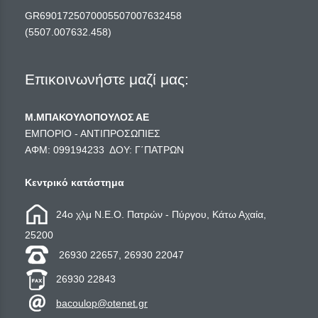
GR6901725070005507007632458
(5507.007632.458)
Επικοινωνήστε μαζί μας:
Μ.ΜΠΑΚΟΥΛΟΠΟΥΛΟΣ ΑΕ
ΕΜΠΟΡΙΟ - ΑΝΤΙΠΡΟΣΩΠΙΕΣ
ΑΦΜ: 099194233 ΔΟΥ: Γ΄ΠΑΤΡΩΝ
Κεντρικό κατάστημα
24ο χλμ Ν.Ε.Ο. Πατρών - Πύργου, Κάτω Αχαία,
25200
26930 22657, 26930 22047
26930 22843
bacoulop@otenet.gr