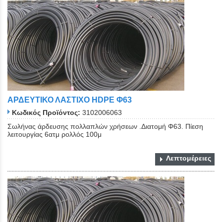
ΑΡΔΕΥΤΙΚΟ ΛΑΣΤΙΧΟ ΗDPE Φ63
Κωδικός Προϊόντος:
3102006063
Σωλήνας άρδευσης πολλαπλών χρήσεων .Διατομή Φ63. Πίεση
λειτουργίας 6ατμ ρολλός 100μ
Λεπτομέρειες