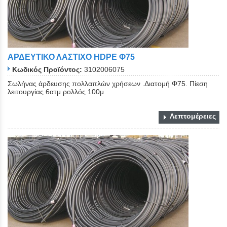
ΑΡΔΕΥΤΙΚΟ ΛΑΣΤΙΧΟ ΗDPE Φ75
Κωδικός Προϊόντος:
3102006075
Σωλήνας άρδευσης πολλαπλών χρήσεων .Διατομή Φ75. Πίεση
λειτουργίας 6ατμ ρολλός 100μ
Λεπτομέρειες
Close