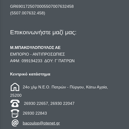
GR6901725070005507007632458
(5507.007632.458)
Επικοινωνήστε μαζί μας:
Μ.ΜΠΑΚΟΥΛΟΠΟΥΛΟΣ ΑΕ
ΕΜΠΟΡΙΟ - ΑΝΤΙΠΡΟΣΩΠΙΕΣ
ΑΦΜ: 099194233 ΔΟΥ: Γ΄ΠΑΤΡΩΝ
Κεντρικό κατάστημα
24ο χλμ Ν.Ε.Ο. Πατρών - Πύργου, Κάτω Αχαία,
25200
26930 22657, 26930 22047
26930 22843
bacoulop@otenet.gr