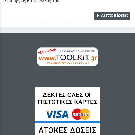
λειτουργίας 6ατμ ρολλός 100μ
Λεπτομέρειες