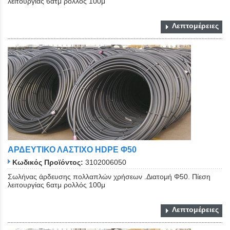
λειτουργίας 6ατμ ρολλός 100μ
Λεπτομέρειες
ΑΡΔΕΥΤΙΚΟ ΛΑΣΤΙΧΟ ΗDPE Φ50
Κωδικός Προϊόντος:
3102006050
Σωλήνας άρδευσης πολλαπλών χρήσεων .Διατομή Φ50. Πίεση
λειτουργίας 6ατμ ρολλός 100μ
Λεπτομέρειες