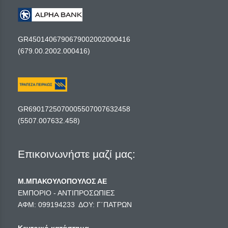
GR4501406790679002002000416
(679.00.2002.000416)
GR6901725070005507007632458
(5507.007632.458)
Επικοινωνήστε μαζί μας:
Μ.ΜΠΑΚΟΥΛΟΠΟΥΛΟΣ ΑΕ
ΕΜΠΟΡΙΟ - ΑΝΤΙΠΡΟΣΩΠΙΕΣ
ΑΦΜ: 099194233 ΔΟΥ: Γ΄ΠΑΤΡΩΝ