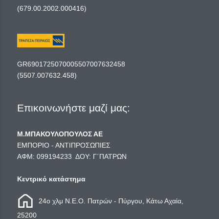
(679.00.2002.000416)
GR6901725070005507007632458
(5507.007632.458)
Επικοινωνήστε μαζί μας:
Μ.ΜΠΑΚΟΥΛΟΠΟΥΛΟΣ ΑΕ
ΕΜΠΟΡΙΟ - ΑΝΤΙΠΡΟΣΩΠΙΕΣ
ΑΦΜ: 099194233 ΔΟΥ: Γ΄ΠΑΤΡΩΝ
Κεντρικό κατάστημα
24ο χλμ Ν.Ε.Ο. Πατρών - Πύργου, Κάτω Αχαία,
25200