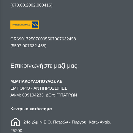
(679.00.2002.000416)
GR6901725070005507007632458
(5507.007632.458)
Επικοινωνήστε μαζί μας:
Μ.ΜΠΑΚΟΥΛΟΠΟΥΛΟΣ ΑΕ
ΕΜΠΟΡΙΟ - ΑΝΤΙΠΡΟΣΩΠΙΕΣ
ΑΦΜ: 099194233 ΔΟΥ: Γ΄ΠΑΤΡΩΝ
Κεντρικό κατάστημα
24ο χλμ Ν.Ε.Ο. Πατρών - Πύργου, Κάτω Αχαία,
25200