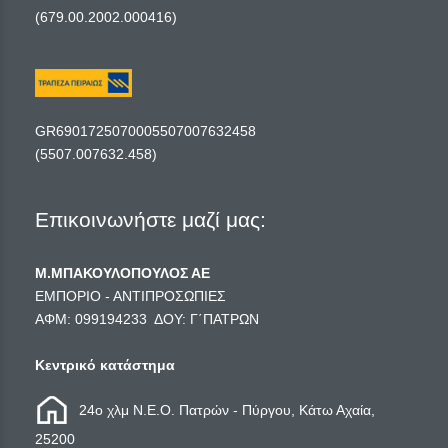
(679.00.2002.000416)
GR6901725070005507007632458
(5507.007632.458)
Επικοινωνήστε μαζί μας:
Μ.ΜΠΑΚΟΥΛΟΠΟΥΛΟΣ ΑΕ
ΕΜΠΟΡΙΟ - ΑΝΤΙΠΡΟΣΩΠΙΕΣ
ΑΦΜ: 099194233 ΔΟΥ: Γ΄ΠΑΤΡΩΝ
Κεντρικό κατάστημα
24ο χλμ Ν.Ε.Ο. Πατρών - Πύργου, Κάτω Αχαία,
25200