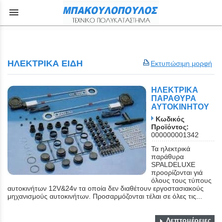
menu
ΗΛΕΚΤΡΙΚΑ ΕΙΔΗ
Εκτυπώσιμη μορφή
ΗΛΕΚΤΡΙΚΑ
ΠΑΡΑΘΥΡΑ
ΑΥΤΟΚΙΝΗΤΟΥ
Κωδικός
Προϊόντος:
000000001342
Τα ηλεκτρικά
παράθυρα
SPALDELUXE
προορίζονται γιά
όλους τους τύπους
αυτοκινήτων 12V&24v τα οποία δεν διαθέτουν εργοστασιακούς
μηχανισμούς αυτοκινήτων. Προσαρμόζονται τέλαι σε όλες τις...
Λεπτομέρειες