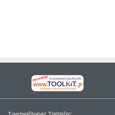
Close
Συνεργαζόμενες Τράπεζες: