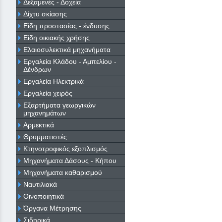
Δεξαμενές - Δοχεία
Δίχτυ σκίασης
Είδη προστασίας - ένδυσης
Είδη οικιακής χρήσης
Ελαιοσυλεκτικά μηχανήματα
Εργαλεία Κλάδου - Αμπελίου -
Δένδρων
Εργαλεία Ηλεκτρικά
Εργαλεία χειρός
Εξαρτήματα γεωργικών
μηχανημάτων
Αρμεκτικά
Θρυμματιστές
Κτηνοτροφικός εξοπλισμός
Μηχανήματα Δάσους - Κήπου
Μηχανήματα καθαρισμού
Ναυτιλιακά
Οινοποιητικά
Όργανα Μέτρησης
Σιδηρικά