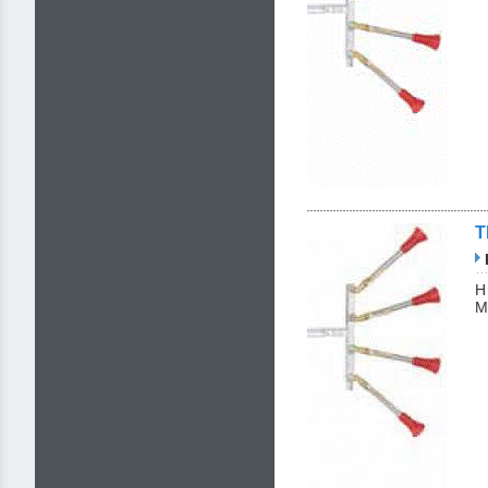
Τ
Η
Μ