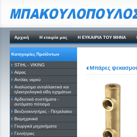
Αρχική
H εταιρία μας
Η ΕΥΚΑΙΡΙΑ ΤΟΥ ΜΗΝΑ
Κατηγορίες Προϊόντων
STIHL - VIKING
Μπάρες ψεκασμο
Αέρας
Αντλίες νερού
Αναλώσιμα ανταλλακτικά και
ηλεκτρολογικά είδη οχημάτων
Αρδευτικά συστήματα -
αυτόματο πότισμα
Βενζινοκινητήρες - Πετρελαίου
Βιομηχανικά
Γεωργικά μηχανήματα
Γεννήτριες