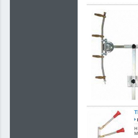
Τ
Η
Μ