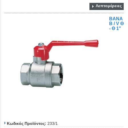
Λεπτομέρειες
ΒΑΝΑ
Β / V Θ
- Θ 1"
Κωδικός Προϊόντος:
233/1