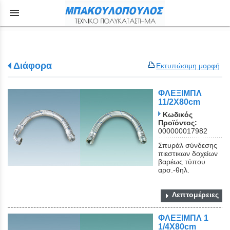
menu
Διάφορα
Εκτυπώσιμη μορφή
ΦΛΕΞΙΜΠΛ
11/2Χ80cm
Κωδικός
Προϊόντος:
000000017982
Σπυράλ σύνδεσης
πιεστικων δοχείων
βαρέως τύπου
αρσ.-θηλ.
Λεπτομέρειες
ΦΛΕΞΙΜΠΛ 1
1/4Χ80cm