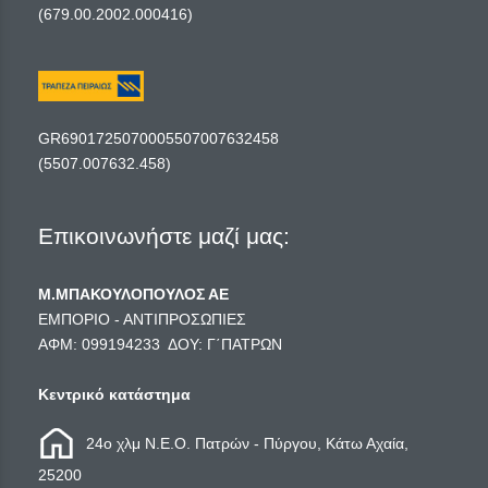
(679.00.2002.000416)
GR6901725070005507007632458
(5507.007632.458)
Επικοινωνήστε μαζί μας:
Μ.ΜΠΑΚΟΥΛΟΠΟΥΛΟΣ ΑΕ
ΕΜΠΟΡΙΟ - ΑΝΤΙΠΡΟΣΩΠΙΕΣ
ΑΦΜ: 099194233 ΔΟΥ: Γ΄ΠΑΤΡΩΝ
Κεντρικό κατάστημα
24ο χλμ Ν.Ε.Ο. Πατρών - Πύργου, Κάτω Αχαία,
25200