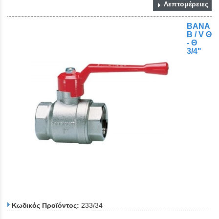
Λεπτομέρειες
ΒΑΝΑ
Β / V Θ
- Θ
3/4"
Κωδικός Προϊόντος:
233/34