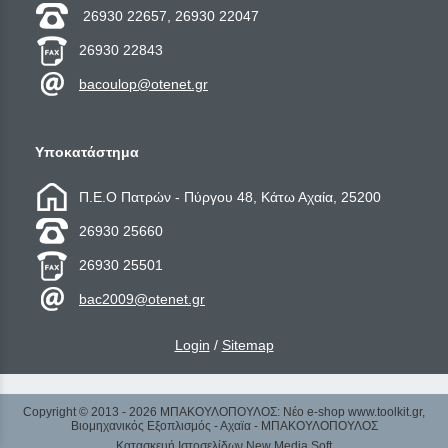
26930 22657, 26930 22047
26930 22843
bacoulop@otenet.gr
Υποκατάστημα
Π.Ε.Ο Πατρών - Πύργου 48, Κάτω Αχαία, 25200
26930 25660
26930 25501
bac2009@otenet.gr
Login
/
Sitemap
Copyright © 2013 - 2026 ΜΠΑΚΟΥΛΟΠΟΥΛΟΣ: Νέο e-shop www.toolkit.gr,
Βιομηχανικός Εξοπλισμός - Αχαϊα - ΜΠΑΚΟΥΛΟΠΟΥΛΟΣ
Κατασκευή Ιστοσελίδων New Media Soft