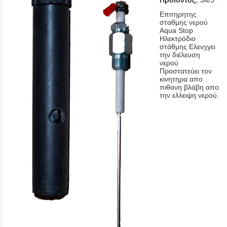
Προϊόντος:
34/3
Eπιτηρητης
σταθμης νερού
Aqua Stop
Hλεκτρόδιο
στάθμης Ελενχγει
την διέλευση
νερού
Προστατεύει τον
κινητηρα απο
πιθανη βλάβη απο
την ελλειψη νερού.