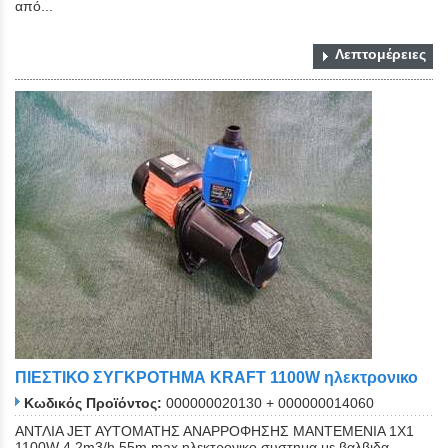
από...
Λεπτομέρειες
ΠΙΕΣΤΙΚΟ ΣΥΓΚΡΟΤΗΜΑ KRAFT 1100W ηλεκτρονικο
Κωδικός Προϊόντος:
000000020130 + 000000014060
ANΤΛΙΑ JET AYTOMATΗΣ ΑΝΑΡΡΟΦΗΣΗΣ ΜΑΝΤΕΜΕΝΙΑ 1Χ1
1100W 4,2m3/h 55m max ηλεκτρονικο συστημα με βαλβιδα