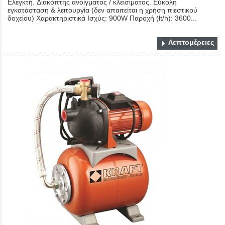
Ελεγκτή. Διακόπτης ανοίγματος / κλεισίματος. Εύκολη
εγκατάσταση & λειτουργία (δεν απαιτείται η χρήση πιεστικού
δοχείου) Χαρακτηριστικά Ισχύς: 900W Παροχή (lt/h): 3600...
Λεπτομέρειες