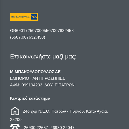
GR6901725070005507007632458
(5507.007632.458)
Επικοινωνήστε μαζί μας:
Μ.ΜΠΑΚΟΥΛΟΠΟΥΛΟΣ ΑΕ
ΕΜΠΟΡΙΟ - ΑΝΤΙΠΡΟΣΩΠΙΕΣ
ΑΦΜ: 099194233 ΔΟΥ: Γ΄ΠΑΤΡΩΝ
Κεντρικό κατάστημα
24ο χλμ Ν.Ε.Ο. Πατρών - Πύργου, Κάτω Αχαία,
25200
26930 22657, 26930 22047