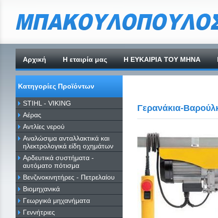
Αρχική
H εταιρία μας
Η ΕΥΚΑΙΡΙΑ ΤΟΥ ΜΗΝΑ
Κατηγορίες Προϊόντων
STIHL - VIKING
Γερανάκια-Βαρούλ
Αέρας
Αντλίες νερού
Αναλώσιμα ανταλλακτικά και
ηλεκτρολογικά είδη οχημάτων
Αρδευτικά συστήματα -
αυτόματο πότισμα
Βενζινοκινητήρες - Πετρελαίου
Βιομηχανικά
Γεωργικά μηχανήματα
Γεννήτριες