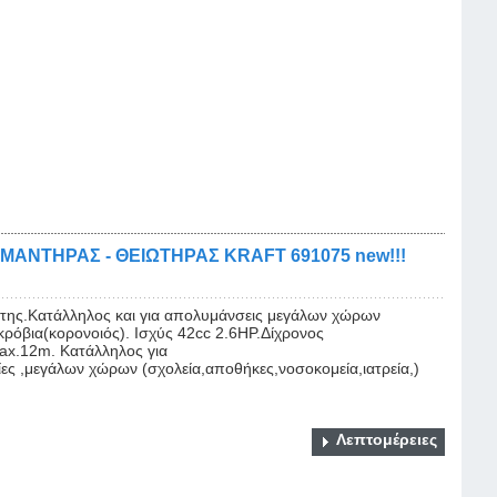
ΝΤΗΡΑΣ - ΘΕΙΩΤΗΡΑΣ KRAFT 691075 new!!!
της.Κατάλληλος και για απολυμάνσεις μεγάλων χώρων
κρόβια(κορονοιός). Ισχύς 42cc 2.6HP.Δίχρονος
ax.12m. Κατάλληλος για
ες ,μεγάλων χώρων (σχολεία,αποθήκες,νοσοκομεία,ιατρεία,)
Λεπτομέρειες