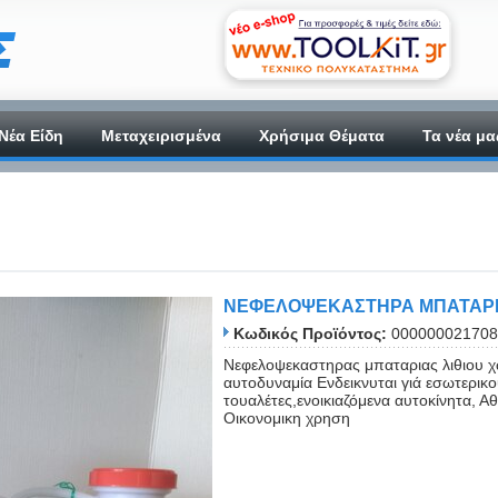
Νέα Είδη
Μεταχειρισμένα
Χρήσιμα Θέματα
Τα νέα μα
ΝΕΦΕΛΟΨΕΚΑΣΤΗΡΑ ΜΠΑΤΑΡΙΑ
Κωδικός Προϊόντος:
000000021708
Nεφελοψεκαστηρας μπαταριας λιθιου χ
αυτοδυναμία Ενδεικνυται γιά εσωτερικ
τουαλέτες,ενοικιαζόμενα αυτοκίνητα,
Οικονομικη χρηση