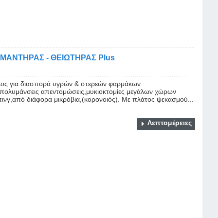
ΑΝΤΗΡΑΣ - ΘΕΙΩΤΗΡΑΣ Plus
λος για διασπορά υγρών & στερεών φαρμάκων
απολυμάνσεις απεντομώσεις,μυκιοκτομίες μεγάλων χώρων
πινγ,από διάφορα μικρόβια,(κορονοιός). Με πλάτος ψεκασμού...
Λεπτομέρειες