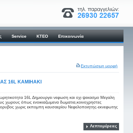
ς
Service
ΚΤΕΟ
Επικοινωνία
Εκτυπώσιμη μορφή
Σ 16L KAMIHAKI
ωρητικοτητα 16L Δημιουργει νεφωση και οχι ψεκασμο Μεγαλη
ους χωρους όπως ενοικιαζωμενα δωματια,κοινοχρηστες
 Αθορυβος χωρις εκπομπη καυσαερίου Νεφελοποιητης-εκνεφωτης
Λεπτομέρειες