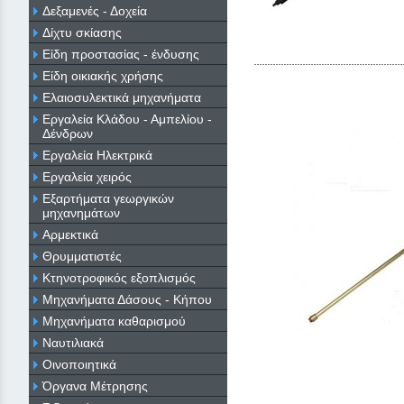
Δεξαμενές - Δοχεία
Δίχτυ σκίασης
Είδη προστασίας - ένδυσης
Είδη οικιακής χρήσης
Ελαιοσυλεκτικά μηχανήματα
Εργαλεία Κλάδου - Αμπελίου -
Δένδρων
Εργαλεία Ηλεκτρικά
Εργαλεία χειρός
Εξαρτήματα γεωργικών
μηχανημάτων
Αρμεκτικά
Θρυμματιστές
Κτηνοτροφικός εξοπλισμός
Μηχανήματα Δάσους - Κήπου
Μηχανήματα καθαρισμού
Ναυτιλιακά
Οινοποιητικά
Όργανα Μέτρησης