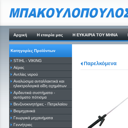
Αρχική
H εταιρία μας
Η ΕΥΚΑΙΡΙΑ ΤΟΥ ΜΗΝΑ
Κατηγορίες Προϊόντων
STIHL - VIKING
Παρελκόμενα
Αέρας
Αντλίες νερού
Αναλώσιμα ανταλλακτικά και
ηλεκτρολογικά είδη οχημάτων
Αρδευτικά συστήματα -
αυτόματο πότισμα
Βενζινοκινητήρες - Πετρελαίου
Βιομηχανικά
Γεωργικά μηχανήματα
Γεννήτριες