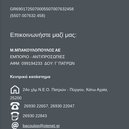
GR6901725070005507007632458
(5507.007632.458)
Επικοινωνήστε μαζί μας:
Μ.ΜΠΑΚΟΥΛΟΠΟΥΛΟΣ ΑΕ
ΕΜΠΟΡΙΟ - ΑΝΤΙΠΡΟΣΩΠΙΕΣ
ΑΦΜ: 099194233 ΔΟΥ: Γ΄ΠΑΤΡΩΝ
Κεντρικό κατάστημα
24ο χλμ Ν.Ε.Ο. Πατρών - Πύργου, Κάτω Αχαία,
25200
26930 22657, 26930 22047
26930 22843
bacoulop@otenet.gr