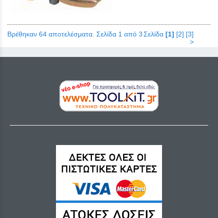
Βρέθηκαν 64 αποτελέσματα. Σελίδα 1 από 3
Σελίδα
[1]
[2]
[3]
>