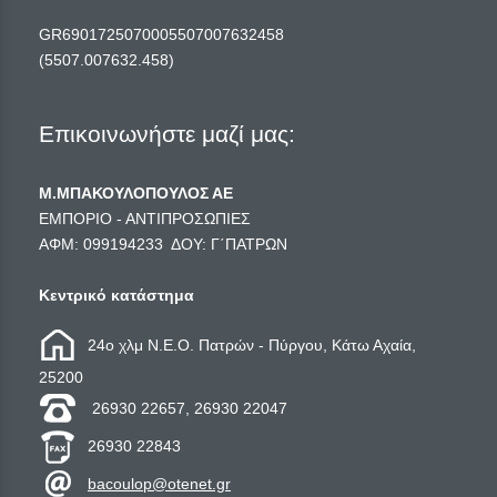
GR6901725070005507007632458
(5507.007632.458)
Επικοινωνήστε μαζί μας:
Μ.ΜΠΑΚΟΥΛΟΠΟΥΛΟΣ ΑΕ
ΕΜΠΟΡΙΟ - ΑΝΤΙΠΡΟΣΩΠΙΕΣ
ΑΦΜ: 099194233 ΔΟΥ: Γ΄ΠΑΤΡΩΝ
Κεντρικό κατάστημα
24ο χλμ Ν.Ε.Ο. Πατρών - Πύργου, Κάτω Αχαία,
25200
26930 22657, 26930 22047
26930 22843
bacoulop@otenet.gr