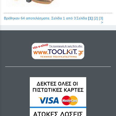
Βρέθηκαν 64 αποτελέσματα. Σελίδα 1 από 3
Σελίδα
[1]
[2]
[3]
>