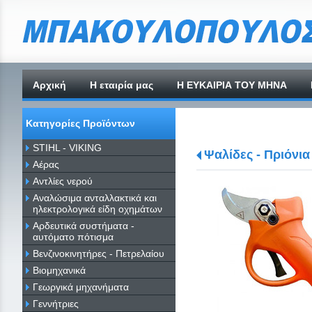
Αρχική
H εταιρία μας
Η ΕΥΚΑΙΡΙΑ ΤΟΥ ΜΗΝΑ
Κατηγορίες Προϊόντων
STIHL - VIKING
Ψαλίδες - Πριόνια
Αέρας
Αντλίες νερού
Αναλώσιμα ανταλλακτικά και
ηλεκτρολογικά είδη οχημάτων
Αρδευτικά συστήματα -
αυτόματο πότισμα
Βενζινοκινητήρες - Πετρελαίου
Βιομηχανικά
Γεωργικά μηχανήματα
Γεννήτριες