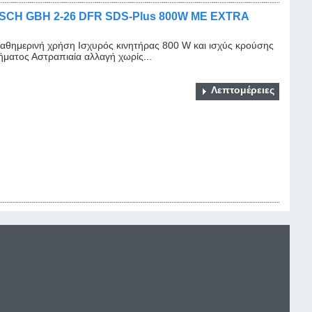
CH GBH 2-26 DFR SDS-Plus 800W ΜΕ EXTRA
καθημερινή χρήση Ισχυρός κινητήρας 800 W και ισχύς κρούσης
ματος Αστραπιαία αλλαγή χωρίς...
Λεπτομέρειες