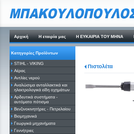
Αρχική
H εταιρία μας
Η ΕΥΚΑΙΡΙΑ ΤΟΥ ΜΗΝΑ
Κατηγορίες Προϊόντων
STIHL - VIKING
Πιστολέτα
Αέρας
Αντλίες νερού
Αναλώσιμα ανταλλακτικά και
ηλεκτρολογικά είδη οχημάτων
Αρδευτικά συστήματα -
αυτόματο πότισμα
Βενζινοκινητήρες - Πετρελαίου
Βιομηχανικά
Γεωργικά μηχανήματα
Γεννήτριες