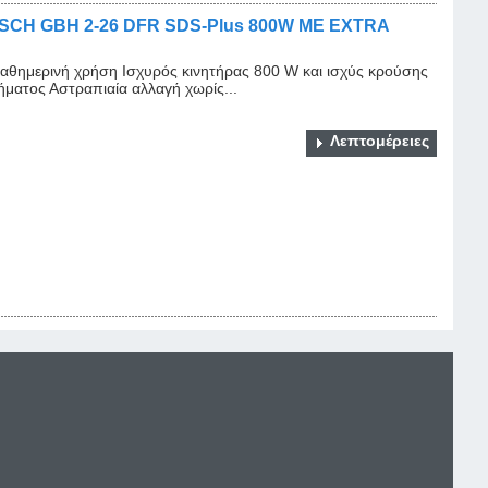
CH GBH 2-26 DFR SDS-Plus 800W ΜΕ EXTRA
καθημερινή χρήση Ισχυρός κινητήρας 800 W και ισχύς κρούσης
ματος Αστραπιαία αλλαγή χωρίς...
Λεπτομέρειες