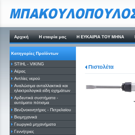
Αρχική
H εταιρία μας
Η ΕΥΚΑΙΡΙΑ ΤΟΥ ΜΗΝΑ
Κατηγορίες Προϊόντων
STIHL - VIKING
Πιστολέτα
Αέρας
Αντλίες νερού
Αναλώσιμα ανταλλακτικά και
ηλεκτρολογικά είδη οχημάτων
Αρδευτικά συστήματα -
αυτόματο πότισμα
Βενζινοκινητήρες - Πετρελαίου
Βιομηχανικά
Γεωργικά μηχανήματα
Γεννήτριες