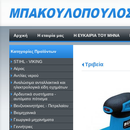
Αρχική
H εταιρία μας
Η ΕΥΚΑΙΡΙΑ ΤΟΥ ΜΗΝΑ
Κατηγορίες Προϊόντων
STIHL - VIKING
Τριβεία
Αέρας
Αντλίες νερού
Αναλώσιμα ανταλλακτικά και
ηλεκτρολογικά είδη οχημάτων
Αρδευτικά συστήματα -
αυτόματο πότισμα
Βενζινοκινητήρες - Πετρελαίου
Βιομηχανικά
Γεωργικά μηχανήματα
Γεννήτριες