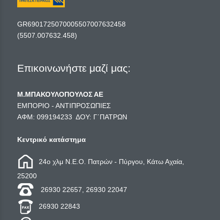
GR6901725070005507007632458
(5507.007632.458)
Επικοινωνήστε μαζί μας:
Μ.ΜΠΑΚΟΥΛΟΠΟΥΛΟΣ ΑΕ
ΕΜΠΟΡΙΟ - ΑΝΤΙΠΡΟΣΩΠΙΕΣ
ΑΦΜ: 099194233 ΔΟΥ: Γ΄ΠΑΤΡΩΝ
Κεντρικό κατάστημα
24ο χλμ Ν.Ε.Ο. Πατρών - Πύργου, Κάτω Αχαία,
25200
26930 22657, 26930 22047
26930 22843