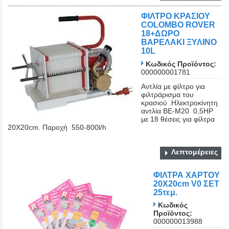
ΦΙΛΤΡΟ ΚΡΑΣΙΟΥ
COLOMBO ROVER
18+ΔΩΡΟ
ΒΑΡΕΛΑΚΙ ΞΥΛΙΝΟ
10L
Κωδικός Προϊόντος:
000000001781
Αντλία με φίλτρο για
φιλτράρισμα του
κρασιού .Ηλεκτροκίνητη
αντλία ΒΕ-Μ20 0,5ΗΡ
με 18 θέσεις για φίλτρα
20Χ20cm. Παροχή 550-800l/h
Λεπτομέρειες
ΦΙΛΤΡΑ ΧΑΡΤΟΥ
20Χ20cm V0 ΣΕΤ
25τεμ.
Κωδικός
Προϊόντος:
000000013988