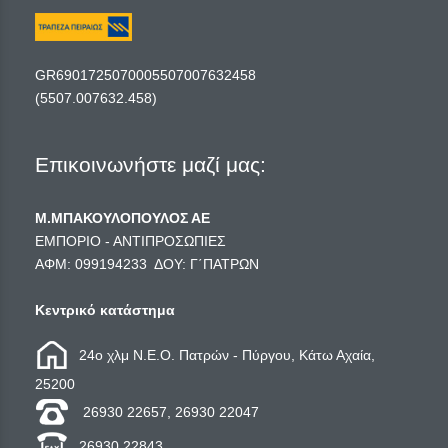
GR6901725070005507007632458
(5507.007632.458)
Επικοινωνήστε μαζί μας:
Μ.ΜΠΑΚΟΥΛΟΠΟΥΛΟΣ ΑΕ
ΕΜΠΟΡΙΟ - ΑΝΤΙΠΡΟΣΩΠΙΕΣ
ΑΦΜ: 099194233 ΔΟΥ: Γ΄ΠΑΤΡΩΝ
Κεντρικό κατάστημα
24ο χλμ Ν.Ε.Ο. Πατρών - Πύργου, Κάτω Αχαία,
25200
26930 22657, 26930 22047
26930 22843