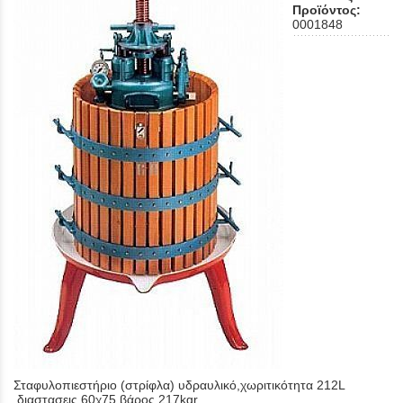
Προϊόντος:
0001848
Σταφυλοπιεστήριο (στρίφλα) υδραυλικό,χωριτικότητα 212L
,διαστασεις 60χ75 βάρος 217kgr.