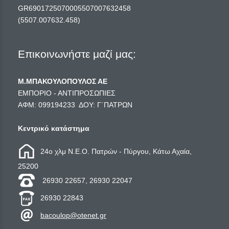
GR6901725070005507007632458
(5507.007632.458)
Επικοινωνήστε μαζί μας:
Μ.ΜΠΑΚΟΥΛΟΠΟΥΛΟΣ ΑΕ
ΕΜΠΟΡΙΟ - ΑΝΤΙΠΡΟΣΩΠΙΕΣ
ΑΦΜ: 099194233 ΔΟΥ: Γ΄ΠΑΤΡΩΝ
Κεντρικό κατάστημα
24ο χλμ Ν.Ε.Ο. Πατρών - Πύργου, Κάτω Αχαία,
25200
26930 22657, 26930 22047
26930 22843
bacoulop@otenet.gr